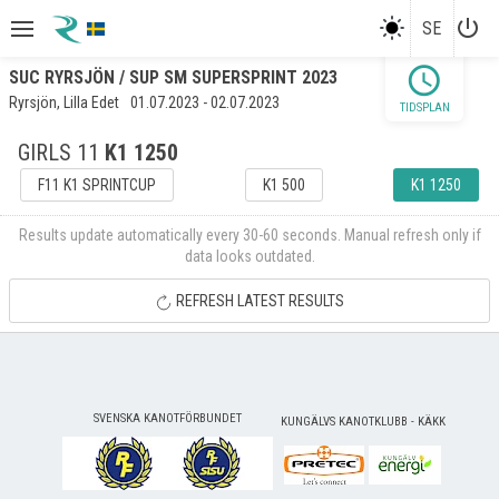
power_settings_new
SE
schedule
SUC RYRSJÖN / SUP SM SUPERSPRINT 2023
Ryrsjön, Lilla Edet
01.07.2023 - 02.07.2023
TIDSPLAN
GIRLS 11
K1 1250
F11 K1 SPRINTCUP
K1 500
K1 1250
Results update automatically every 30-60 seconds. Manual refresh only if
data looks outdated.
REFRESH LATEST RESULTS
SVENSKA KANOTFÖRBUNDET
KUNGÄLVS KANOTKLUBB - KÄKK