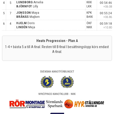
LUNDBORG
Amelia
KKK
4
5
00:54:46
BJÖRNFOT
Lilly
LKK
+06.08
JONSSON
Maya
KPK
5
7
00:55:24
BRÅNÄS
Majken
BrKK
+06.86
HJELM
Doris
ÖKF
6
4
00:59:18
LINDÉN
Meja
NKK
+10.80
Heats Progression - Plan A
1-4 + bästa 5:a till A-final. Resten till B-final I besättningslopp körs endast
A-final.
SVENSKA KANOTFÖRBUNDET
NYKÖPINGS KANOTKLUBB - NKK