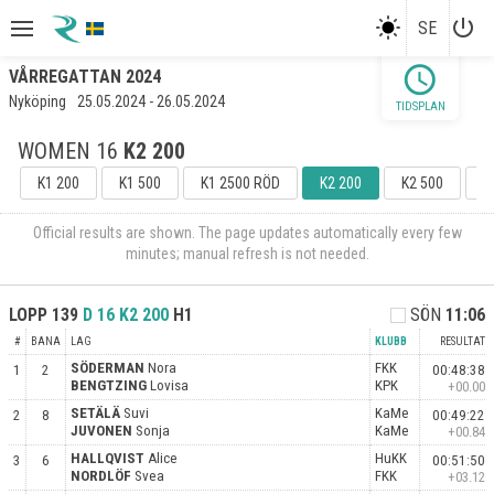
power_settings_new
SE
schedule
VÅRREGATTAN 2024
Nyköping
25.05.2024 - 26.05.2024
TIDSPLAN
WOMEN 16
K2 200
K1 200
K1 500
K1 2500 RÖD
K2 200
K2 500
K
Official results are shown. The page updates automatically every few
minutes; manual refresh is not needed.
LOPP
139
D 16
K2 200
H1
SÖN
11:06
#
BANA
LAG
KLUBB
RESULTAT
SÖDERMAN
Nora
FKK
1
2
00:48:38
BENGTZING
Lovisa
KPK
+00.00
SETÄLÄ
Suvi
KaMe
2
8
00:49:22
JUVONEN
Sonja
KaMe
+00.84
HALLQVIST
Alice
HuKK
3
6
00:51:50
NORDLÖF
Svea
FKK
+03.12