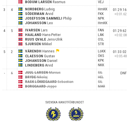
BODUM LARSEN
Rasmus
VEJ
NORDBERG
Ludvig
HmKK
3
4
01:29:16
SÖDERMAN
Arvid
FKK
+0:01.62
JOSEFSSON SAMMELI
Philip
NPK
JOHANSSON
Leo
HmKK
IVARSEN
Lars
FAN
4
5
01:29:62
HAALAND
Hans-Petter
LAK
+0:02.08
RUUS QVALE
Jens-Ulrik
OSL
SJURSEN
Mikkel
STR
flag
VÄRENDH
Hannes
LöKK
5
2
01:33:02
ÖKS
CLAESSON
Gustav
+0:05.48
KPK
JOHANSSON
Daniel
NKK
LINDEBERG
Arvid
JUUL LARSEN
Marcus
SIL
-
6
DNF
BRYDE
Nikolaj
HEL
RASK LÖKKEGAARD
Sebastian
SIL
BORGGAARD
Jeppe
MAR
SVENSKA KANOTFÖRBUNDET