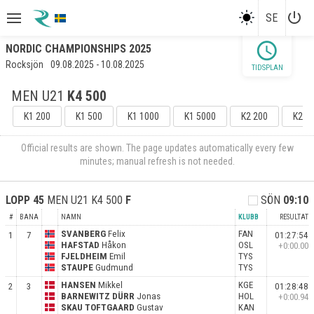
power_settings_new
SE
schedule
NORDIC CHAMPIONSHIPS 2025
Rocksjön
09.08.2025 - 10.08.2025
TIDSPLAN
MEN U21
K4 500
K1 200
K1 500
K1 1000
K1 5000
K2 200
K2 5
Official results are shown. The page updates automatically every few
minutes; manual refresh is not needed.
LOPP
45
MEN U21 K4 500
F
SÖN
09:10
#
BANA
NAMN
KLUBB
RESULTAT
SVANBERG
Felix
FAN
1
7
01:27:54
HAFSTAD
Håkon
OSL
+0:00.00
FJELDHEIM
Emil
TYS
STAUPE
Gudmund
TYS
HANSEN
Mikkel
KGE
2
3
01:28:48
BARNEWITZ DÜRR
Jonas
HOL
+0:00.94
SKAU TOFTGAARD
Gustav
KAN