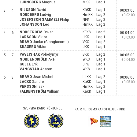
LJUNGBERG
Magnus
MKK
Lag 1
NILSSON
David
KäKK
Lag 1
3
4
00:03:00
NORDBERG
Ludvig
HmKK
Lag 2
+0:02.00
JOSEFSSON SAMMELI
Philip
NPK
Lag 2
JOHANSSON
Leo
HmKK
Lag 2
NORSTROEM
Oskar
KFKS
Lag 2
4
6
00:04:00
LARSSON
Viktor
JKK
Lag 1
+0:03.00
BRAVO
Janko (Giangiacomo)
VKC
Lag 2
SKAGERÖ
Viktor
JKK
Lag 1
PAVLISHAK
Volodymyr
BKK
Lag 2
5
7
00:05:00
NORDENSKIÖLD
Axel
WKS
Lag 1
+0:04.00
GULLE
Erik
SPK
Lag 1
VANGSTAD
Agaton
WKS
Lag 1
BRAVO
Jean-Michel
LöKK
Lag 2
6
3
00:06:00
LACKO
Sandro
KäKK
Lag 1
+0:05.00
PERSSON
Isak
HmKK
Lag 2
FALKENSTRÖM
William
KäKK
Lag 1
SVENSKA KANOTFÖRBUNDET
KATRINEHOLMS KANOTKLUBB - KKK