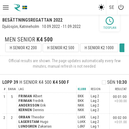
power_settings_new
SE
schedule
BESÄTTNINGSREGATTAN 2022
Djulösjön, Katrineholm
10.09.2022 - 11.09.2022
TIDSPLAN
MEN SENIOR
K4 500
H SENIOR K2 200
H SENIOR K2 500
H SENIOR K2 1000
H 
Official results are shown. The page updates automatically every few
minutes; manual refresh is not needed.
LOPP
39
H SENIOR K4 500
K4 500
F
SÖN
10:30
#
BANA
LAG
KLUBB
REGION
RESULTAT
FRIMAN
Albert
BKK
Lag 2
1
5
00:01:00
FRIMAN
Fredrik
BKK
Lag 2
+0:00.00
ANDERSSON
Erik
NKK
Lag 2
KERNEN
Dennis
NKK
Lag 2
ORBAN
Theodor
LöKK
Lag 2
2
2
00:02:00
LAGERSTAM
Hugo
LöKK
Lag 2
+0:01.00
LUNDGREN
Zakarias
LdKF
Lag 1