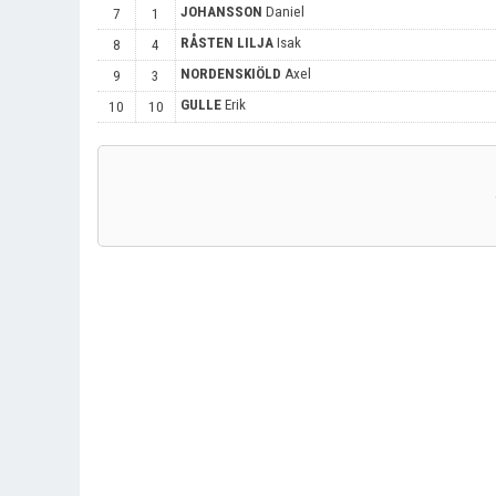
JOHANSSON
Daniel
7
1
RÅSTEN LILJA
Isak
8
4
NORDENSKIÖLD
Axel
9
3
GULLE
Erik
10
10