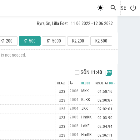
search
power_settings_new
SE
Ryrsjön, Lilla Edet
11.06.2022 - 12.06.2022
K1 200
K1 500
K1 5000
K2 200
K2 500
 is not needed.
picture_as_pdf
SÖN
11:40
KLASS
ÅR
KLUBB
RESULTAT
DIFF.
2006
MKK
U23
01:58:16
2004
KäKK
U23
02:00:87
2004
JKK
U23
02:02:01
2005
HmKK
U23
02:03:90
2005
LdKF
U23
02:04:94
2004
HmKK
U23
02:06:11