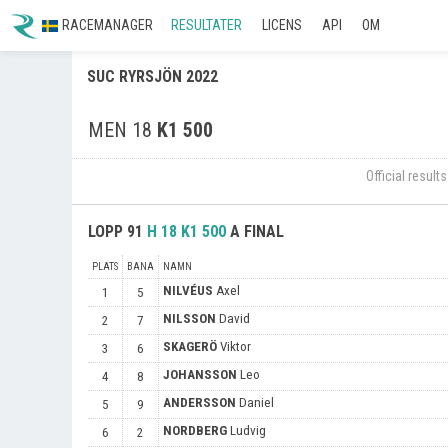
RACEMANAGER
RESULTATER
LICENS
API
OM
SUC RYRSJÖN 2022
MEN 18
K1 500
Official resul
LOPP
91
H 18
K1 500
A FINAL
PLATS
BANA
NAMN
NILVÉUS
Axel
1
5
NILSSON
David
2
7
SKAGERÖ
Viktor
3
6
JOHANSSON
Leo
4
8
ANDERSSON
Daniel
5
9
NORDBERG
Ludvig
6
2