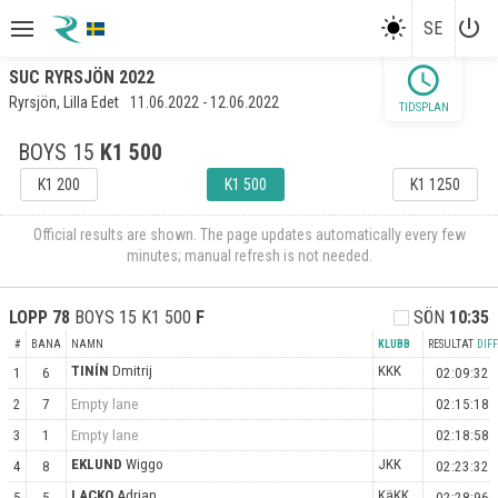
power_settings_new
SE
schedule
SUC RYRSJÖN 2022
Ryrsjön, Lilla Edet
11.06.2022 - 12.06.2022
TIDSPLAN
BOYS 15
K1 500
K1 200
K1 500
K1 1250
Official results are shown. The page updates automatically every few
minutes; manual refresh is not needed.
LOPP
78
BOYS 15 K1 500
F
SÖN
10:35
#
BANA
NAMN
KLUBB
RESULTAT
DIFF
TINÍN
Dmitrij
KKK
1
6
02:09:32
2
7
Empty lane
02:15:18
3
1
Empty lane
02:18:58
EKLUND
Wiggo
JKK
4
8
02:23:32
LACKO
Adrian
KäKK
5
5
02:28:96