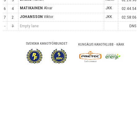
MATIKAINEN
Alvar
JKK
6
4
02:44:54
JOHANSSON
Viktor
JKK
7
2
02:58:06
-
3
Empty lane
DNS
SVENSKA KANOTFÖRBUNDET
KUNGÄLVS KANOTKLUBB - KÄKK