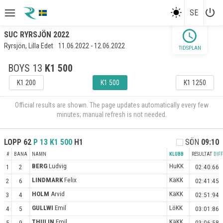
power_settings_new
SE
schedule
SUC RYRSJÖN 2022
Ryrsjön, Lilla Edet
11.06.2022 - 12.06.2022
TIDSPLAN
BOYS 13
K1 500
K1 200
K1 500
K1 1250
Official results are shown. The page updates automatically every few
minutes; manual refresh is not needed.
LOPP
62
P 13
K1 500
H1
SÖN
09:10
#
BANA
NAMN
KLUBB
RESULTAT
DIFF
BERG
Ludvig
HuKK
1
2
02:40:66
LINDMARK
Felix
KäKK
2
6
02:41:45
HOLM
Arvid
KäKK
3
4
02:51:94
GULLWI
Emil
LöKK
4
5
03:01:86
THULIN
Emil
KäKK
5
9
03:06:58