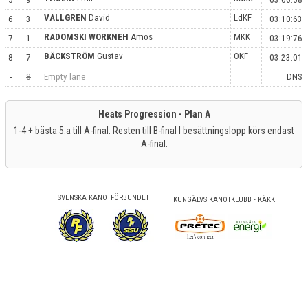
VALLGREN
David
LdKF
6
3
03:10:63
RADOMSKI WORKNEH
Amos
MKK
7
1
03:19:76
BÄCKSTRÖM
Gustav
ÖKF
8
7
03:23:01
-
8
Empty lane
DNS
Heats Progression - Plan A
1-4 + bästa 5:a till A-final. Resten till B-final I besättningslopp körs endast
A-final.
SVENSKA KANOTFÖRBUNDET
KUNGÄLVS KANOTKLUBB - KÄKK