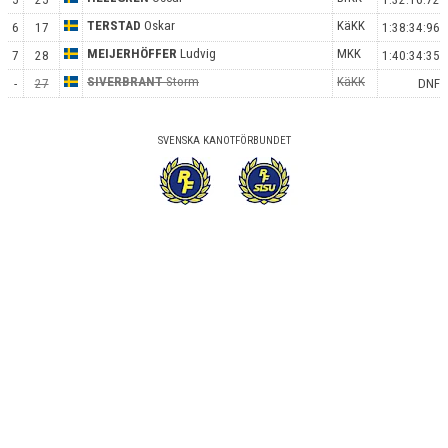
TERSTAD
Oskar
KäKK
6
17
1:38:34:96
MEIJERHÖFFER
Ludvig
MKK
7
28
1:40:34:35
SIVERBRANT
Storm
KäKK
-
27
DNF
SVENSKA KANOTFÖRBUNDET