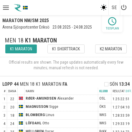
power_settings_new
SE
schedule
MARATON NM/SM 2025
Arena Sjösportcenter Eriksö
23.08.2025 - 24.08.2025
TIDSPLAN
MEN 18
K1 MARATON
K1 MARATON
K1 SHORTTRACK
K2 MARATON
Official results are shown. The page updates automatically every few
minutes; manual refresh is not needed.
LOPP
44
MEN 18 K1 MARATON
FA
SÖN
13:34
#
BANA
NAMN
KLUBB
RESULTAT
DIFF.
RØER-AMUNDSEN
Alexander
OSL
1
22
1:25:22:51
MAGNUSSON
Sigge
ÖKS
2
20
1:27:04:10
BLOMBERG
Linus
WKS
3
18
1:28:33:59
LÖFDAHL
Otto
WKS
4
24
1:29:33:19
HELLGREN
Oscar
BrKK
5
25
1:32:16:72