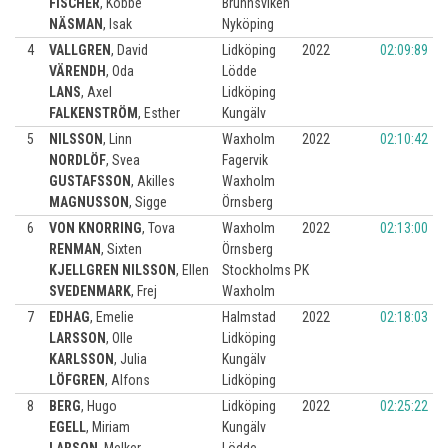
FISCHER
,
Kobbe
Brunnsviken
NÄSMAN
,
Isak
Nyköping
4
VALLGREN
,
David
Lidköping
2022
02:09:89
VÄRENDH
,
Oda
Lödde
LANS
,
Axel
Lidköping
FALKENSTRÖM
,
Esther
Kungälv
5
NILSSON
,
Linn
Waxholm
2022
02:10:42
NORDLÖF
,
Svea
Fagervik
GUSTAFSSON
,
Akilles
Waxholm
MAGNUSSON
,
Sigge
Örnsberg
6
VON KNORRING
,
Tova
Waxholm
2022
02:13:00
RENMAN
,
Sixten
Örnsberg
KJELLGREN NILSSON
,
Ellen
Stockholms PK
SVEDENMARK
,
Frej
Waxholm
7
EDHAG
,
Emelie
Halmstad
2022
02:18:03
LARSSON
,
Olle
Lidköping
KARLSSON
,
Julia
Kungälv
LÖFGREN
,
Alfons
Lidköping
8
BERG
,
Hugo
Lidköping
2022
02:25:22
EGELL
,
Miriam
Kungälv