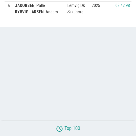
6
JAKOBSEN
,
Palle
Lemvig DK
2025
03:42:98
DYRVIG LARSEN
,
Anders
Silkeborg
access_time
Top 100