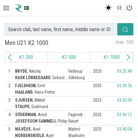
power_settings_new
SE
Men U21 K2 1000
max. 100
K1 200
K1 500
K1 1000
1
BRYDE
,
Nikolaj
Hellerup
2025
03:25:48
RASK LÖKKEGAARD
,
Sebastian
Silkeborg
2
FJELDHEIM
,
Emil
2025
03:30:76
HAALAND
,
Hans-Petter
3
SJURSEN
,
Mikkel
2025
03:32:00
STAUPE
,
Gudmund
4
SÖDERMAN
,
Arvid
Fagervik
2025
03:36:12
JOSEFSSON SAMMELI
,
Philip
Näset
5
NILVÉUS
,
Axel
Malmö
2025
03:40:04
NORDENSKIÖLD
,
Axel
Waxholm