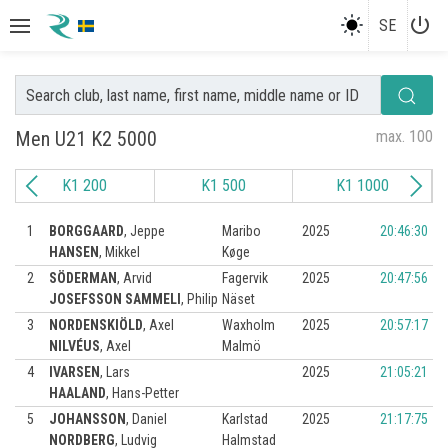
power_settings_new
SE
Men U21 K2 5000
max. 100
K1 200
K1 500
K1 1000
1
BORGGAARD
,
Jeppe
Maribo
2025
20:46:30
HANSEN
,
Mikkel
Køge
2
SÖDERMAN
,
Arvid
Fagervik
2025
20:47:56
JOSEFSSON SAMMELI
,
Philip
Näset
3
NORDENSKIÖLD
,
Axel
Waxholm
2025
20:57:17
NILVÉUS
,
Axel
Malmö
4
IVARSEN
,
Lars
2025
21:05:21
HAALAND
,
Hans-Petter
5
JOHANSSON
,
Daniel
Karlstad
2025
21:17:75
NORDBERG
,
Ludvig
Halmstad