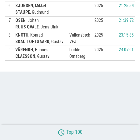
6
SJURSEN
,
Mikkel
2025
21:25:54
STAUPE
,
Gudmund
7
OSEN
,
Johan
2025
21:39:72
RUUS QVALE
,
Jens-Ulrik
8
KNOTH
,
Konrad
Vallensbæk
2025
23:15:85
SKAU TOFTGAARD
,
Gustav
VEJ
9
VÄRENDH
,
Hannes
Lödde
2025
24:07:01
CLAESSON
,
Gustav
Örnsberg
access_time
Top 100