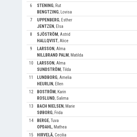
6
STENING
,
Rut
BENGTZING
,
Lovisa
7
UPPENBERG
,
Esther
JENTZEN
,
Elsa
8
SJÖSTRÖM
,
Astrid
HALLQVIST
,
Alice
9
LARSSON
,
Alma
NILLBRAND PALM
,
Matilda
10
LARSSON
,
Alma
SUNDSTRÖM
,
Tilda
11
LUNDBORG
,
Amelia
HEURLIN
,
Ellen
12
BOSTRÖM
,
Karin
ROSLUND
,
Salima
13
BACH NIELSEN
,
Marie
SØBORG
,
Frida
14
BERGE
,
Tuva
OPDAHL
,
Mathea
15
HIRVELÄ
,
Cecilia