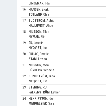
LINDEMAN
,
Iida
16
HANSEN
,
Björk
TOTLAND
,
Olea
17
SJÖSTRÖM
,
Astrid
HALLQVIST
,
Alice
18
NILSSON
,
Tilde
NYMAN
,
Elin
19
EK
,
Josefin
NYQVIST
,
Ilse
20
EDHAG
,
Emelie
STAM
,
Lovisa
21
NILSSON
,
Moa
LÖVBERG
,
Vendela
22
SUNDSTRÖM
,
Tilda
NYQVIST
,
Ilse
23
STENING
,
Rut
FALKENSTRÖM
,
Esther
24
HENRIKSSON
,
Idun
MENGELBIER
,
Sara