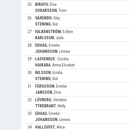
25
BIRATH
,
Elsa
OSKARSSON
,
Tove
26
VÄRENDH
,
Oda
STENING
,
Rut
27
FALKENSTRÖM
,
Esther
KARLSSON
,
Julia
28
EDHAG
,
Emelie
JOHANSSON
,
Linnea
29
LASSENIUS
,
Cecilia
HAIKARA
,
Anna Elisabet
30
NILSSON
,
Emilia
STENING
,
Rut
31
FERGUSON
,
Emelie
JANSSON
,
Elsa
32
LÖVBERG
,
Vendela
TYREBRANT
,
Nelly
33
EDHAG
,
Emelie
JOHANSSON
,
Linnea
34
HALLQVIST
,
Alice