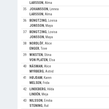
LARSSON
,
Alma
35
JOHANSSON
,
Linnea
LARSSON
,
Alma
36
BENGTZING
,
Lovisa
JONSSON
,
Maya
37
BENGTZING
,
Lovisa
JONSSON
,
Maya
38
NORDLÖF
,
Alice
ENGER
,
Tove
39
WIKSTEN
,
Stina
VON PLATEN
,
Elsa
40
NÄSMAN
,
Alice
MYRBERG
,
Astrid
41
HØJDAM
,
Karen
MELSEN
,
Frida
42
LINDEBERG
,
Hilda
LINDÉN
,
Meja
43
NILSSON
,
Emilia
STENING
,
Rut