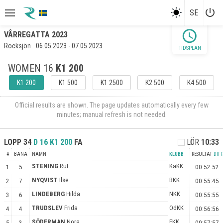
power_settings_new
SE
schedule
VÅRREGATTA 2023
Rocksjön
06.05.2023 - 07.05.2023
TIDSPLAN
WOMEN 16
K1 200
K1 200
K1 500
K1 2500
K2 500
K4 500
Official results are shown. The page updates automatically every few
minutes; manual refresh is not needed.
LOPP
34
D 16
K1 200
FA
LÖR
10:33
#
BANA
NAMN
KLUBB
RESULTAT
DIFF
STENING
Rut
KäKK
1
5
00:52:52
NYQVIST
Ilse
BKK
2
7
00:55:45
LINDEBERG
Hilda
NKK
3
6
00:55:55
TRUDSLEV
Frida
OdKK
4
4
00:56:56
SÖDERMAN
Nora
FKK
5
3
00:57:57