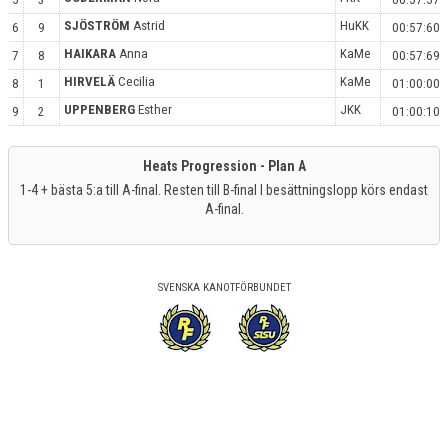
SJÖSTRÖM
Astrid
HuKK
6
9
00:57:60
HAIKARA
Anna
KaMe
7
8
00:57:69
HIRVELÄ
Cecilia
KaMe
8
1
01:00:00
UPPENBERG
Esther
JKK
9
2
01:00:10
Heats Progression - Plan A
1-4 + bästa 5:a till A-final. Resten till B-final I besättningslopp körs endast
A-final.
SVENSKA KANOTFÖRBUNDET