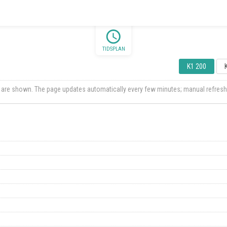
schedule
TIDSPLAN
K1 200
ts are shown. The page updates automatically every few minutes; manual refresh