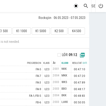
search
power_settings_new
SE
Rocksjön
06.05.2023 - 07.05.2023
K1 500
K1 1000
K1 5000
K2 500
K4 500
 is not needed.
picture_as_pdf
LÖR
09:12
PROGRESSION
KLASS
ÅR
KLUBB
RESULTAT
DIFF.
2001
NKK
FA-5
U23
00:47:10
2004
MKK
FA-7
U23
00:47:20
2003
WKS
FA-3
U23
00:47:89
2003
BBO
FA-9
U23
00:48:17
2004
BKK
FA-1/FB-5
U23
00:48:83
2003
LöKK
FB-6
U23
00:50:05