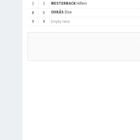
WESTERBACK
Hillevi
7
7
OHRÅS
Elsa
8
3
9
9
Empty lane