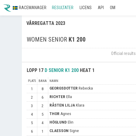
RACEMANAGER
RESULTATER
LICENS
API
OM
VÅRREGATTA 2023
WOMEN SENIOR
K1 200
Official resul
LOPP
17
D SENIOR
K1 200
HEAT 1
PLATS
BANA
NAMN
GEORGSDOTTER
Rebecka
1
8
RICHTER
Ella
2
6
RÅSTEN LILJA
Klara
3
2
THOR
Agnes
4
5
HÖGLUND
Elin
5
4
CLAESSON
Signe
6
1