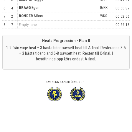
BRAAG
Egon
BrKK
6
4
00:50:87
RONDER
Måns
WKS
7
2
00:52:56
8
7
Empty lane
00:56:18
Heats Progression - Plan B
1-2 från varje heat + 3 bästa tider oavsett heat till A-final. Resterande 3-5
+ 3 bästa tider bland 6-8 oavsett heat. Resten till C-final. I
besättningslopp körs endast A-final.
SVENSKA KANOTFÖRBUNDET