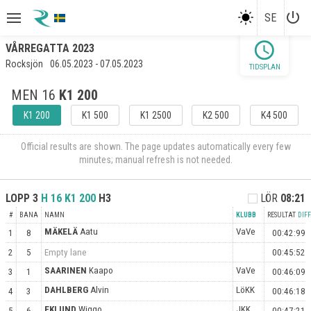
power_settings_new
SE
schedule
VÅRREGATTA 2023
Rocksjön
06.05.2023 - 07.05.2023
TIDSPLAN
MEN 16
K1 200
K1 200
K1 500
K1 2500
K2 500
K4 500
Official results are shown. The page updates automatically every few
minutes; manual refresh is not needed.
LOPP
3
H 16
K1 200
H3
LÖR
08:21
#
BANA
NAMN
KLUBB
RESULTAT
DIFF
MÄKELÄ
Aatu
VaVe
1
8
00:42:99
2
5
Empty lane
00:45:52
SAARINEN
Kaapo
VaVe
3
1
00:46:09
DAHLBERG
Alvin
LöKK
4
3
00:46:18
EKLUND
Wiggo
JKK
5
6
00:47:21