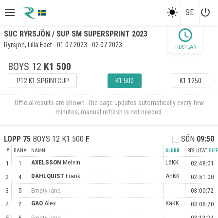
power_settings_new
SE
schedule
SUC RYRSJÖN / SUP SM SUPERSPRINT 2023
Ryrsjön, Lilla Edet
01.07.2023 - 02.07.2023
TIDSPLAN
BOYS 12
K1 500
P12 K1 SPRINTCUP
K1 500
K1 1250
Official results are shown. The page updates automatically every few
minutes; manual refresh is not needed.
LOPP
75
BOYS 12 K1 500
F
SÖN
09:50
#
BANA
NAMN
KLUBB
RESULTAT
DIFF
AXELSSON
Melvin
LöKK
1
1
02:48:01
DAHLQUIST
Frank
ÄhKK
2
4
02:51:00
3
5
Empty lane
03:00:72
GAO
Alex
KäKK
4
2
03:06:70
5
6
Empty lane
03:13:24