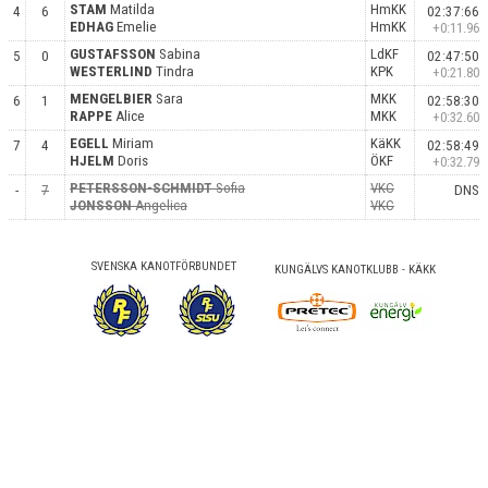
STAM
Matilda
HmKK
4
6
02:37:66
EDHAG
Emelie
HmKK
+0:11.96
GUSTAFSSON
Sabina
LdKF
5
0
02:47:50
WESTERLIND
Tindra
KPK
+0:21.80
MENGELBIER
Sara
MKK
6
1
02:58:30
RAPPE
Alice
MKK
+0:32.60
EGELL
Miriam
KäKK
7
4
02:58:49
HJELM
Doris
ÖKF
+0:32.79
PETERSSON-SCHMIDT
Sofia
VKC
-
7
DNS
JONSSON
Angelica
VKC
SVENSKA KANOTFÖRBUNDET
KUNGÄLVS KANOTKLUBB - KÄKK