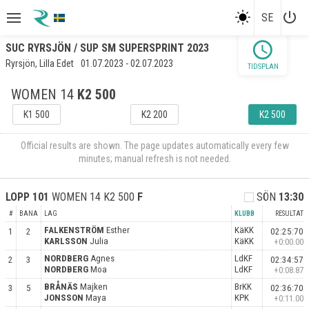
power_settings_new
SE
schedule
SUC RYRSJÖN / SUP SM SUPERSPRINT 2023
Ryrsjön, Lilla Edet
01.07.2023 - 02.07.2023
TIDSPLAN
WOMEN 14
K2 500
K1 500
K2 200
K2 500
Official results are shown. The page updates automatically every few
minutes; manual refresh is not needed.
LOPP
101
WOMEN 14 K2 500
F
SÖN
13:30
#
BANA
LAG
KLUBB
RESULTAT
FALKENSTRÖM
Esther
KäKK
1
2
02:25:70
KARLSSON
Julia
KäKK
+0:00.00
NORDBERG
Agnes
LdKF
2
3
02:34:57
NORDBERG
Moa
LdKF
+0:08.87
BRÅNÄS
Majken
BrKK
3
5
02:36:70
JONSSON
Maya
KPK
+0:11.00