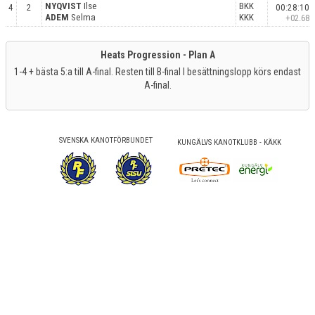
NYQVIST
Ilse
BKK
4
2
00:28:10
ADEM
Selma
KKK
+02.68
Heats Progression - Plan A
1-4 + bästa 5:a till A-final. Resten till B-final I besättningslopp körs endast
A-final.
SVENSKA KANOTFÖRBUNDET
KUNGÄLVS KANOTKLUBB - KÄKK