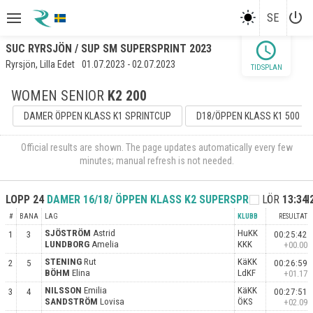
power_settings_new
SE
schedule
SUC RYRSJÖN / SUP SM SUPERSPRINT 2023
Ryrsjön, Lilla Edet
01.07.2023 - 02.07.2023
TIDSPLAN
WOMEN SENIOR
K2 200
DAMER ÖPPEN KLASS K1 SPRINTCUP
D18/ÖPPEN KLASS K1 500
Official results are shown. The page updates automatically every few
minutes; manual refresh is not needed.
LOPP
24
DAMER 16/18/ ÖPPEN KLASS K2 SUPERSPRINT
LÖR
K2 200
13:34
H
#
BANA
LAG
KLUBB
RESULTAT
SJÖSTRÖM
Astrid
HuKK
1
3
00:25:42
LUNDBORG
Amelia
KKK
+00.00
STENING
Rut
KäKK
2
5
00:26:59
BÖHM
Elina
LdKF
+01.17
NILSSON
Emilia
KäKK
3
4
00:27:51
SANDSTRÖM
Lovisa
ÖKS
+02.09