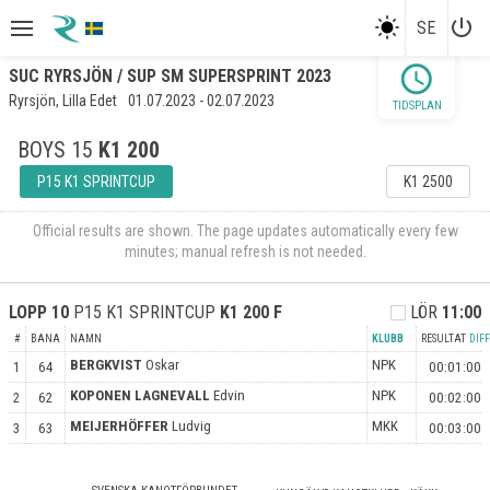
power_settings_new
SE
schedule
SUC RYRSJÖN / SUP SM SUPERSPRINT 2023
Ryrsjön, Lilla Edet
01.07.2023 - 02.07.2023
TIDSPLAN
BOYS 15
K1 200
P15 K1 SPRINTCUP
K1 2500
Official results are shown. The page updates automatically every few
minutes; manual refresh is not needed.
LOPP
10
P15 K1 SPRINTCUP
K1 200
F
LÖR
11:00
#
BANA
NAMN
KLUBB
RESULTAT
DIFF
BERGKVIST
Oskar
NPK
1
64
00:01:00
KOPONEN LAGNEVALL
Edvin
NPK
2
62
00:02:00
MEIJERHÖFFER
Ludvig
MKK
3
63
00:03:00