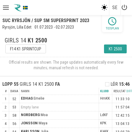
power_settings_new
SE
schedule
SUC RYRSJÖN / SUP SM SUPERSPRINT 2023
Ryrsjön, Lilla Edet
01.07.2023 - 02.07.2023
TIDSPLAN
GIRLS 14
K1 2500
F14 K1 SPRINTCUP
K1 2500
Official results are shown. The page updates automatically every few
minutes; manual refresh is not needed.
LOPP
55
GIRLS 14 K1 2500
FA
LÖR
15:46
#
BANA
NAMN
KLUBB
RESULTAT
DIFF
EDHAG
Emelie
HmKK
1
52
11:33:10
2
53
Empty lane
11:57:04
NORDBERG
Moa
LdKF
3
58
12:42:15
JONSSON
Maya
KPK
4
56
13:04:13
KARLSSON
Julia
KäKK
5
54
13:05:79