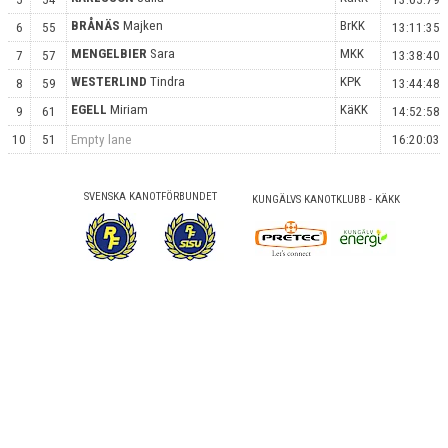
BRÅNÄS
Majken
BrKK
6
55
13:11:35
MENGELBIER
Sara
MKK
7
57
13:38:40
WESTERLIND
Tindra
KPK
8
59
13:44:48
EGELL
Miriam
KäKK
9
61
14:52:58
10
51
Empty lane
16:20:03
SVENSKA KANOTFÖRBUNDET
KUNGÄLVS KANOTKLUBB - KÄKK