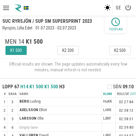
power_settings_new
SE
schedule
SUC RYRSJÖN / SUP SM SUPERSPRINT 2023
Ryrsjön, Lilla Edet
01.07.2023 - 02.07.2023
TIDSPLAN
MEN 14
K1 500
K1 500
K2 200
K2 500
Official results are shown. The page updates automatically every few
minutes; manual refresh is not needed.
LOPP
67
H14 K1 500
K1 500
H3
SÖN
09:10
#
BANA
NAMN
KLUBB
RESULTAT
DIFF
BERG
Ludvig
HuKK
1
3
02:27:84
AXELSSON
Elliot
LöKK
2
2
02:38:12
LARSSON
Olle
LdKF
3
5
02:38:31
4
6
Empty lane
02:39:80
VALLGREN
David
LdKF
5
4
02:54:57