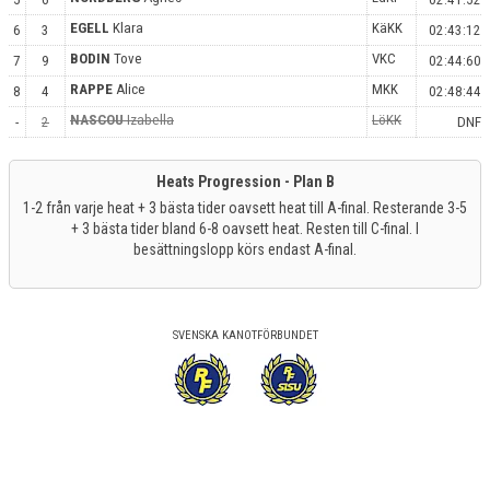
EGELL
Klara
KäKK
6
3
02:43:12
BODIN
Tove
VKC
7
9
02:44:60
RAPPE
Alice
MKK
8
4
02:48:44
NASCOU
Izabella
LöKK
-
2
DNF
Heats Progression - Plan B
1-2 från varje heat + 3 bästa tider oavsett heat till A-final. Resterande 3-5
+ 3 bästa tider bland 6-8 oavsett heat. Resten till C-final. I
besättningslopp körs endast A-final.
SVENSKA KANOTFÖRBUNDET