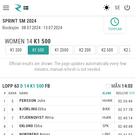
power_settings_new
SE
schedule
SPRINT SM 2024
Rocksjön
08.07.2024 - 13.07.2024
TIDSPLAN
WOMEN 14
K1 500
K1 200
K1 500
K1 2500
K2 200
K2 500
K2 25
Official results are shown. The page updates automatically every few
minutes; manual refresh is not needed.
LOPP
63
D 14
K1 500
FB
MÅN
14:03
#
BANA
NAMN
KLUBB
RESULTAT
DIFF
PERSSON
Julia
HmKK
1
5
02:36:46
BJÖRLING
Ebba
BrKK
2
8
02:37:78
STJERNQVIST
Alma
HuKK
3
7
02:40:14
EKLUND
Ebba
SPK
4
1
02:40:48
NORDBERG
Agnes
LdKF
5
6
02:41:52