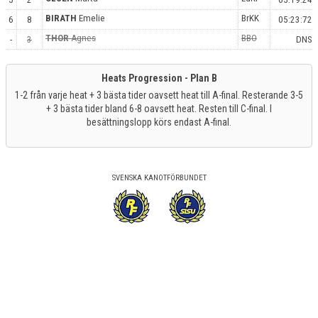
BIRATH
Emelie
BrKK
6
8
05:23:72
THOR
Agnes
BBO
-
3
DNS
Heats Progression - Plan B
1-2 från varje heat + 3 bästa tider oavsett heat till A-final. Resterande 3-5
+ 3 bästa tider bland 6-8 oavsett heat. Resten till C-final. I
besättningslopp körs endast A-final.
SVENSKA KANOTFÖRBUNDET