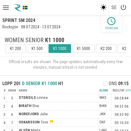
power_settings_new
SE
schedule
SPRINT SM 2024
Rocksjön
08.07.2024 - 13.07.2024
TIDSPLAN
WOMEN SENIOR
K1 1000
K1 200
K1 500
K1 1000
K1 5000
K2 200
K2 5
Official results are shown. The page updates automatically every few
minutes; manual refresh is not needed.
LOPP
201
D SENIOR
K1 1000
H1
ONS
09:15
#
BANA
NAMN
KLUBB
RESULTAT
DIFF
STENSILS
Linnea
WKS
1
5
04:28:84
BIRATH
Elsa
BrKK
2
4
04:32:06
NOREFJORD
Julia
JKK
3
6
04:33:90
flag
OSKARSSON
Tove
ÖKF
4
7
05:16:30
OLSÉN
Märta
LdKF
5
2
05:19:24