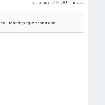
2006
LdKF
FB/FC
U23
00:46:22
C-final. I besättningslopp körs endast A-final.