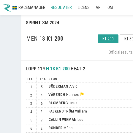
RACEMANAGER
RESULTATER
LICENS
API
OM
SPRINT SM 2024
MEN 18
K1 200
K1 200
K1 5
Official resul
LOPP
119
H 18
K1 200
HEAT 2
PLATS
BANA
NAMN
SÖDERMAN
Arvid
1
5
flag
VÄRENDH
Hannes
2
4
BLOMBERG
Linus
3
6
FALKENSTRÖM
William
4
3
CALLIN WIKMAN
Leo
5
7
RONDER
Måns
6
2