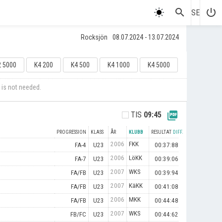
search
power_settings_new
SE
Rocksjön
08.07.2024 - 13.07.2024
2 5000
K4 200
K4 500
K4 1000
K4 5000
 is not needed.
picture_as_pdf
TIS
09:45
PROGRESSION
KLASS
ÅR
KLUBB
RESULTAT
DIFF.
2006
FKK
FA-4
U23
00:37:88
2006
LöKK
FA-7
U23
00:39:06
2007
WKS
FA/FB
U23
00:39:94
2007
KäKK
FA/FB
U23
00:41:08
2006
MKK
FA/FB
U23
00:44:48
2007
WKS
FB/FC
U23
00:44:62