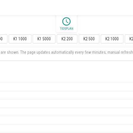
schedule
TIDSPLAN
00
K1 1000
K1 5000
K2 200
K2 500
K2 1000
K
ts are shown. The page updates automatically every few minutes; manual refresh