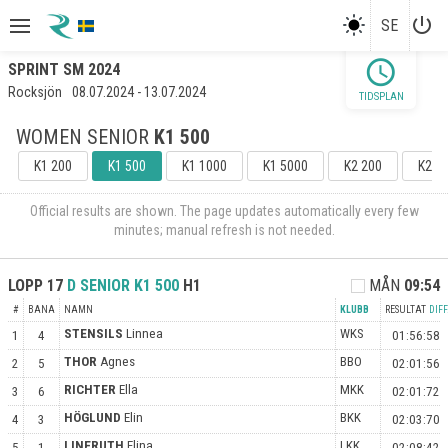
power_settings_new
SE
schedule
SPRINT SM 2024
Rocksjön
08.07.2024 - 13.07.2024
TIDSPLAN
WOMEN SENIOR
K1 500
K1 200
K1 500
K1 1000
K1 5000
K2 200
K2 5
Official results are shown. The page updates automatically every few
minutes; manual refresh is not needed.
LOPP
17
D SENIOR
K1 500
H1
MÅN
09:54
#
BANA
NAMN
KLUBB
RESULTAT
DIFF
STENSILS
Linnea
WKS
1
4
01:56:58
THOR
Agnes
BBO
2
5
02:01:56
RICHTER
Ella
MKK
3
6
02:01:72
HÖGLUND
Elin
BKK
4
3
02:03:70
LINERUTH
Elina
LKK
5
1
02:08:42