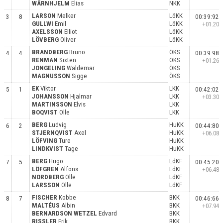
WÄRNHJELM
Elias
NKK
LARSON
Melker
LöKK
3
8
00:39:92
GULLWI
Emil
LöKK
+01.20
AXELSSON
Elliot
LöKK
LÖVBERG
Oliver
LöKK
BRANDBERG
Bruno
ÖKS
4
4
00:39:98
RENMAN
Sixten
ÖKS
+01.26
JONGELING
Waldemar
ÖKS
MAGNUSSON
Sigge
ÖKS
EK
Viktor
LKK
5
1
00:42:02
JOHANSSON
Hjalmar
LKK
+03.30
MARTINSSON
Elvis
LKK
BOQVIST
Olle
LKK
BERG
Ludvig
HuKK
6
2
00:44:80
STJERNQVIST
Axel
HuKK
+06.08
LÖFVING
Ture
HuKK
LINDKVIST
Tage
HuKK
BERG
Hugo
LdKF
7
5
00:45:20
LÖFGREN
Alfons
LdKF
+06.48
NORDBERG
Olle
LdKF
LARSSON
Olle
LdKF
FISCHER
Kobbe
BKK
8
7
00:46:66
MALTÉUS
Albin
BKK
+07.94
BERNARDSON WETZEL
Edvard
BKK
RISSLER
Erik
BKK