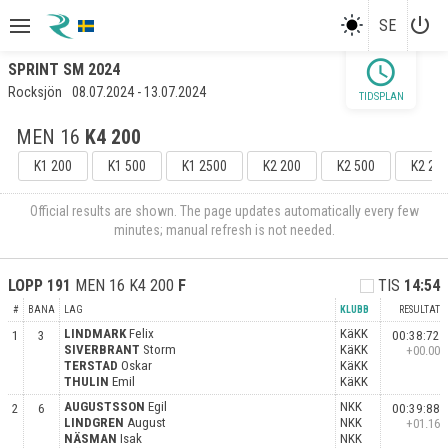
power_settings_new
SE
schedule
SPRINT SM 2024
Rocksjön
08.07.2024 - 13.07.2024
TIDSPLAN
MEN 16
K4 200
K1 200
K1 500
K1 2500
K2 200
K2 500
K2 25
Official results are shown. The page updates automatically every few
minutes; manual refresh is not needed.
LOPP
191
MEN 16 K4 200
F
TIS
14:54
#
BANA
LAG
KLUBB
RESULTAT
LINDMARK
Felix
KäKK
1
3
00:38:72
SIVERBRANT
Storm
KäKK
+00.00
TERSTAD
Oskar
KäKK
THULIN
Emil
KäKK
AUGUSTSSON
Egil
NKK
2
6
00:39:88
LINDGREN
August
NKK
+01.16
NÄSMAN
Isak
NKK