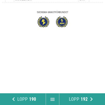
SVENSKA KANOTFÖRBUNDET
navigate_before
navigate_next
LOPP
190
LOPP
192
menu