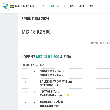
RACEMANAGER
RESULTATER
LICENS
API
OM
SPRINT SM 2024
MIX 18
K2 500
Official resul
LOPP
97
MIX 18
K2 500
A FINAL
PLATS
BANA
LAG
SÖDERMAN
Arvid
1
5
SÖDERMAN
Nora
FALKENSTRÖM
William
2
6
STENING
Rut
SIVTOFT
Tyra
3
3
flag
VÄRENDH
Hannes
DAHLBERG
Alvin
4
7
NILSSON
Moa