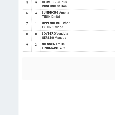
BLOMBERG
Linus
5
9
ROSLUND
Salima
LUNDBORG
Amelia
6
4
TINÍN
Dmitrij
UPPENBERG
Esther
7
1
EKLUND
Wiggo
LÖVBERG
Vendela
8
8
GERSBO
Mandus
NILSSON
Emilia
9
2
LINDMARK
Felix