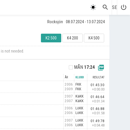
search
power_settings_new
SE
Rocksjön
08.07.2024 - 13.07.2024
K2 500
K4 200
K4 500
 is not needed.
picture_as_pdf
MÅN
17:24
ÅR
KLUBB
RESULTAT
2006
FKK
01:45:30
2009
FKK
+0:00.00
2007
KäKK
01:46:64
2007
KäKK
+0:01.34
2006
LöKK
01:46:88
2006
LöKK
+0:01.58
2007
LöKK
01:49:78
2006
LöKK
+0:04.48