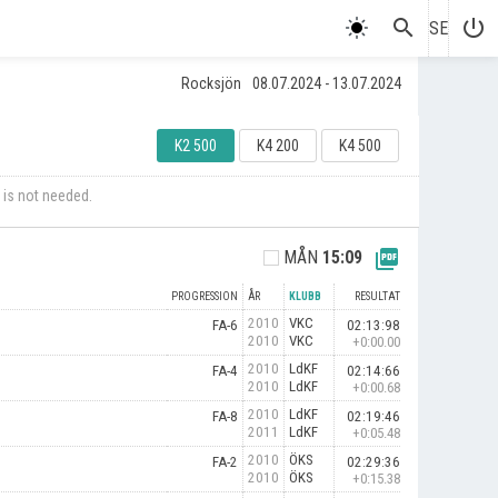
search
power_settings_new
SE
Rocksjön
08.07.2024 - 13.07.2024
K2 500
K4 200
K4 500
 is not needed.
picture_as_pdf
MÅN
15:09
PROGRESSION
ÅR
KLUBB
RESULTAT
2010
VKC
FA-6
02:13:98
2010
VKC
+0:00.00
2010
LdKF
FA-4
02:14:66
2010
LdKF
+0:00.68
2010
LdKF
FA-8
02:19:46
2011
LdKF
+0:05.48
2010
ÖKS
FA-2
02:29:36
2010
ÖKS
+0:15.38