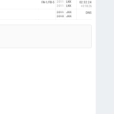
2011
LKK
FA-1/FB-5
02:32:24
2011
LKK
+0:18.26
2011
JKK
DNS
2010
JKK
.