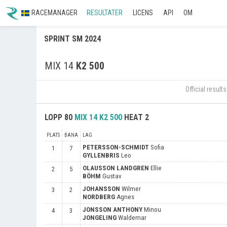
RACEMANAGER
RESULTATER
LICENS
API
OM
SPRINT SM 2024
MIX 14
K2 500
Official resul
LOPP
80
MIX 14
K2 500
HEAT 2
PLATS
BANA
LAG
PETERSSON-SCHMIDT
Sofia
1
7
GYLLENBRIS
Leo
OLAUSSON LANDGREN
Ellie
2
5
BÖHM
Gustav
JOHANSSON
Wilmer
3
2
NORDBERG
Agnes
JONSSON ANTHONY
Minou
4
3
JONGELING
Waldemar