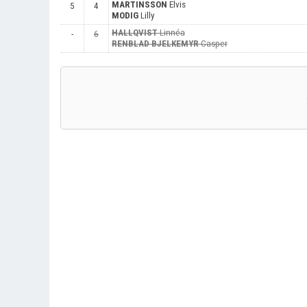
MARTINSSON
Elvis
5
4
MODIG
Lilly
HALLQVIST
Linnéa
-
6
RENBLAD BJELKEMYR
Casper