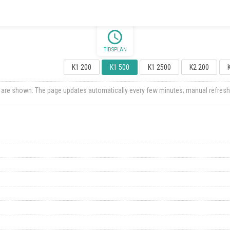
schedule
TIDSPLAN
K1 200
K1 500
K1 2500
K2 200
ts are shown. The page updates automatically every few minutes; manual refresh