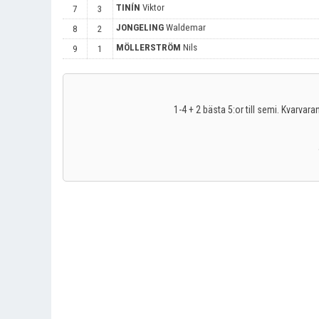
TINÍN
Viktor
7
3
JONGELING
Waldemar
8
2
MÖLLERSTRÖM
Nils
9
1
1-4 + 2 bästa 5:or till semi. Kvarvaran