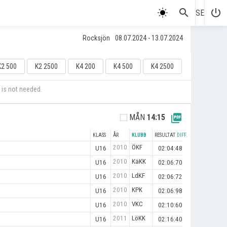
search
power_settings_new
SE
Rocksjön
08.07.2024 - 13.07.2024
K2 500
K2 2500
K4 200
K4 500
K4 2500
 is not needed.
picture_as_pdf
MÅN
14:15
KLASS
ÅR
KLUBB
RESULTAT
DIFF.
2010
ÖKF
U16
02:04:48
2010
KäKK
U16
02:06:70
2010
LdKF
U16
02:06:72
2010
KPK
U16
02:06:98
2010
VKC
U16
02:10:60
2011
LöKK
U16
02:16:40