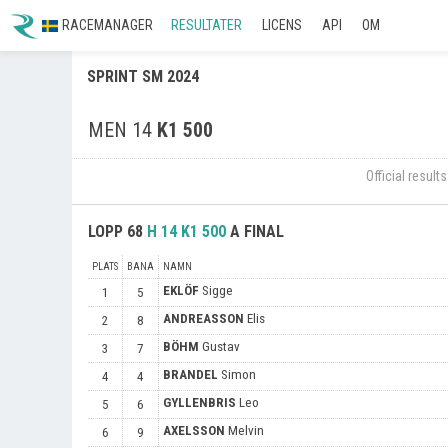
RACEMANAGER
RESULTATER
LICENS
API
OM
SPRINT SM 2024
MEN 14
K1 500
Official resul
LOPP
68
H 14
K1 500
A FINAL
PLATS
BANA
NAMN
EKLÖF
Sigge
1
5
ANDREASSON
Elis
2
8
BÖHM
Gustav
3
7
BRANDEL
Simon
4
4
GYLLENBRIS
Leo
5
6
AXELSSON
Melvin
6
9